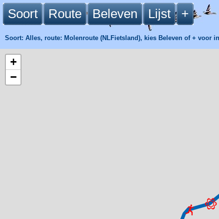
Soort
Route
Beleven
Lijst
+
Soort: Alles, route: Molenroute (NLFietsland), kies Beleven of
+
voor in
+
−