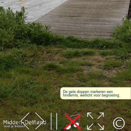
De gele doppen markeren een
hindernis, wellicht voor begroeiing.
Leaflet
| Map data ©
OpenStreetMap
contributors,
CC-BY-SA
, Imagery ©
Mapbox