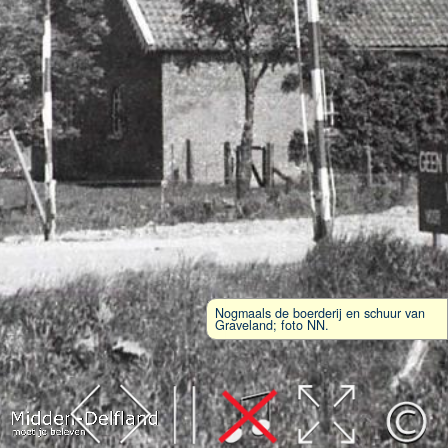
Nogmaals de boerderij en schuur van
Graveland; foto NN.
Leaflet
| Map data ©
OpenStreetMap
contributors,
CC-BY-SA
, Imagery ©
Mapbox