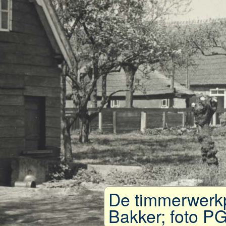
De timmerwerkp
Bakker; foto PG