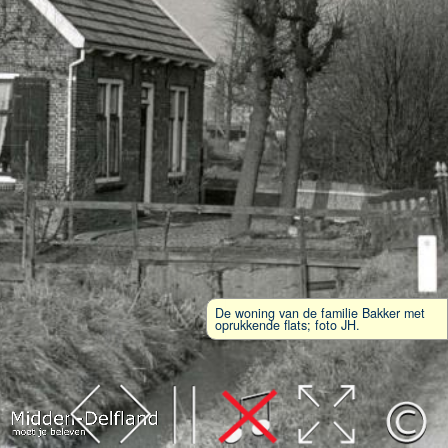
De woning van de familie Bakker met
oprukkende flats; foto JH.
Leaflet
| Map data ©
OpenStreetMap
contributors,
CC-BY-SA
, Imagery ©
Mapbox