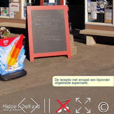
De receptie met ernaast een bijzonder
uitgebreide supermarkt.
Leaflet
| Map data ©
OpenStreetMap
contributors,
CC-BY-SA
, Imagery ©
Mapbox