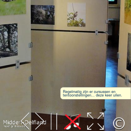
Regelmatig zijn er cursussen en
tentoonstellingen... deze keer uilen.
Leaflet
| Map data ©
OpenStreetMap
contributors,
CC-BY-SA
, Imagery ©
Mapbox