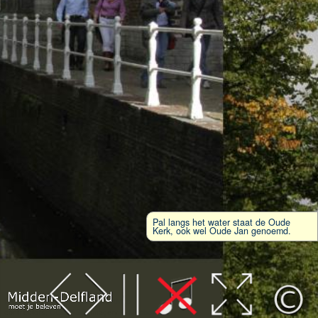
Pal langs het water staat de Oude
Kerk, ook wel Oude Jan genoemd.
Leaflet
| Map data ©
OpenStreetMap
contributors,
CC-BY-SA
, Imagery ©
Mapbox