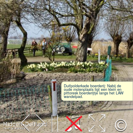
Duifpolderkade boerderij: Nabij de
oude molenplaats ligt een klein en
pittoresk boerderijtje langs het LAW
wandelpad.
Leaflet
| Map data ©
OpenStreetMap
contributors,
CC-BY-SA
, Imagery ©
Mapbox