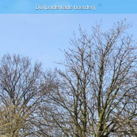
Duifpolderkade boerderij