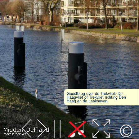
Geestbrug over de Trekvliet: De
Haagvliet of Trekvliet richting Den
Haag en de Laakhaven.
Leaflet
| Map data ©
OpenStreetMap
contributors,
CC-BY-SA
, Imagery ©
Mapbox