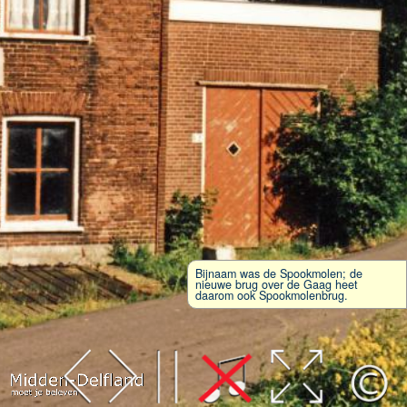
Bijnaam was de Spookmolen; de
nieuwe brug over de Gaag heet
daarom ook Spookmolenbrug.
Leaflet
| Map data ©
OpenStreetMap
contributors,
CC-BY-SA
, Imagery ©
Mapbox