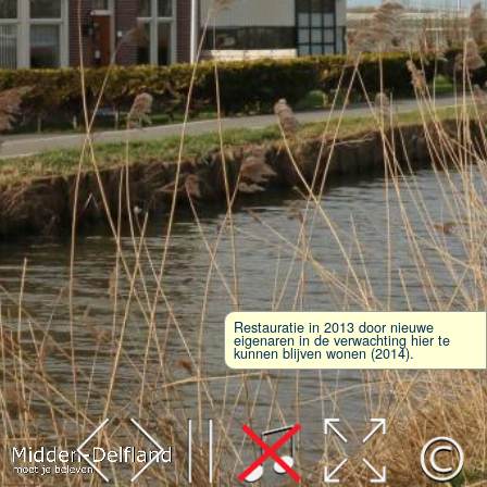
Restauratie in 2013 door nieuwe
eigenaren in de verwachting hier te
kunnen blijven wonen (2014).
Leaflet
| Map data ©
OpenStreetMap
contributors,
CC-BY-SA
, Imagery ©
Mapbox