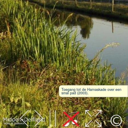
Toegang tot de Harnaskade over een
smal pad (2003).
Leaflet
| Map data ©
OpenStreetMap
contributors,
CC-BY-SA
, Imagery ©
Mapbox