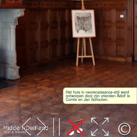
Het huis in neorenaissance-stijl werd
ontworpen door zijn vrienden Adolf le
Comte en Jan Schouten.
Leaflet
| Map data ©
OpenStreetMap
contributors,
CC-BY-SA
, Imagery ©
Mapbox