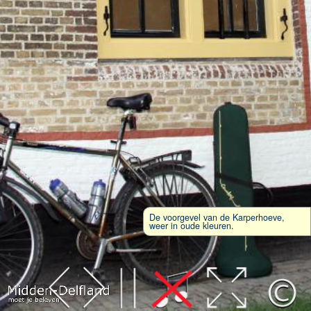
De voorgevel van de Karperhoeve,
weer in oude kleuren.
Leaflet
| Map data ©
OpenStreetMap
contributors,
CC-BY-SA
, Imagery ©
Mapbox