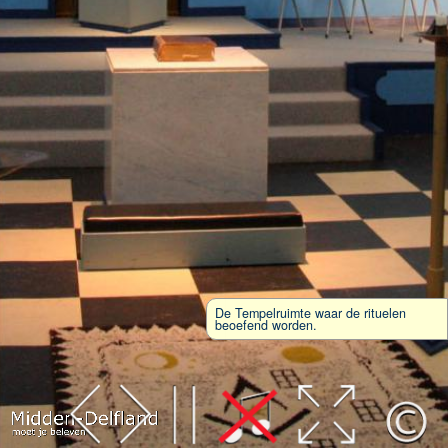
De Tempelruimte waar de rituelen
beoefend worden.
Leaflet
| Map data ©
OpenStreetMap
contributors,
CC-BY-SA
, Imagery ©
Mapbox