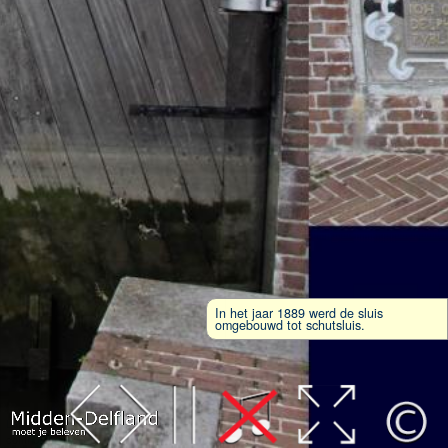
In het jaar 1889 werd de sluis
omgebouwd tot schutsluis.
Leaflet
| Map data ©
OpenStreetMap
contributors,
CC-BY-SA
, Imagery ©
Mapbox