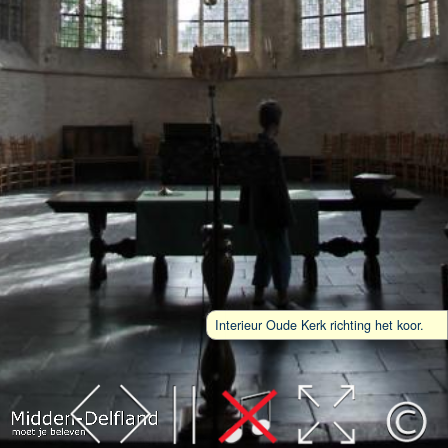
Interieur Oude Kerk richting het koor.
Leaflet
| Map data ©
OpenStreetMap
contributors,
CC-BY-SA
, Imagery ©
Mapbox