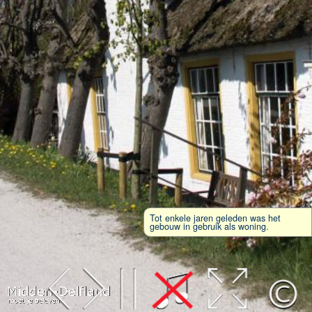
Tot enkele jaren geleden was het
gebouw in gebruik als woning.
Leaflet
| Map data ©
OpenStreetMap
contributors,
CC-BY-SA
, Imagery ©
Mapbox