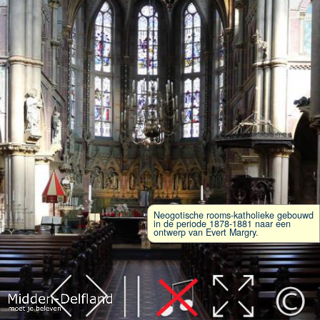
Neogotische rooms-katholieke gebouwd
in de periode 1878-1881 naar een
ontwerp van Evert Margry.
Leaflet
| Map data ©
OpenStreetMap
contributors,
CC-BY-SA
, Imagery ©
Mapbox