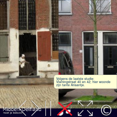
Volgens de laatste studie:
Vlamingstraat 40 en 42; hier woonde
zijn tante Ariaantje.
Leaflet
| Map data ©
OpenStreetMap
contributors,
CC-BY-SA
, Imagery ©
Mapbox