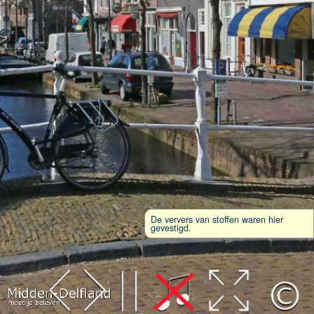
De ververs van stoffen waren hier
gevestigd.
Leaflet
| Map data ©
OpenStreetMap
contributors,
CC-BY-SA
, Imagery ©
Mapbox