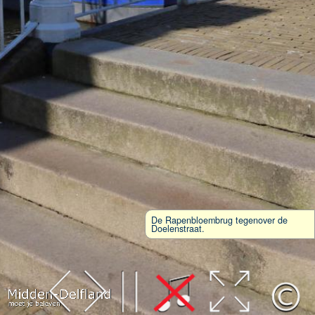
De Rapenbloembrug tegenover de
Doelenstraat.
Leaflet
| Map data ©
OpenStreetMap
contributors,
CC-BY-SA
, Imagery ©
Mapbox