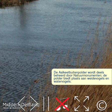
De Aalkeetbuitenpolder wordt deels
beheerd door Natuurmonumenten; de
polder biedt plaats aan weidevogels en
watervogels.
Leaflet
| Map data ©
OpenStreetMap
contributors,
CC-BY-SA
, Imagery ©
Mapbox